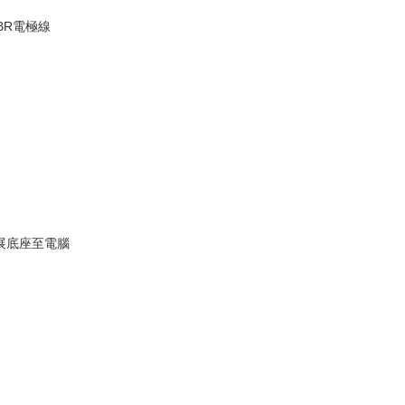
ABR電極線
展底座至電腦