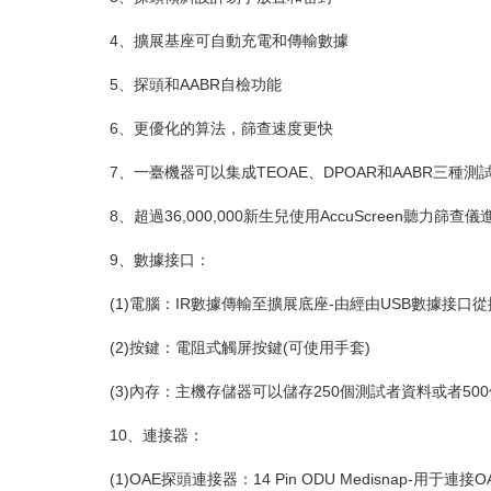
4、擴展基座可自動充電和傳輸數據
5、探頭和AABR自檢功能
6、更優化的算法，篩查速度更快
7、一臺機器可以集成TEOAE、DPOAR和AABR三種測
8、超過36,000,000新生兒使用AccuScreen聽力篩查
9、數據接口：
(1)電腦：IR數據傳輸至擴展底座-由經由USB數據接口
(2)按鍵：電阻式觸屏按鍵(可使用手套)
(3)內存：主機存儲器可以儲存250個測試者資料或者50
10、連接器：
(1)OAE探頭連接器：14 Pin ODU Medisnap-用于連