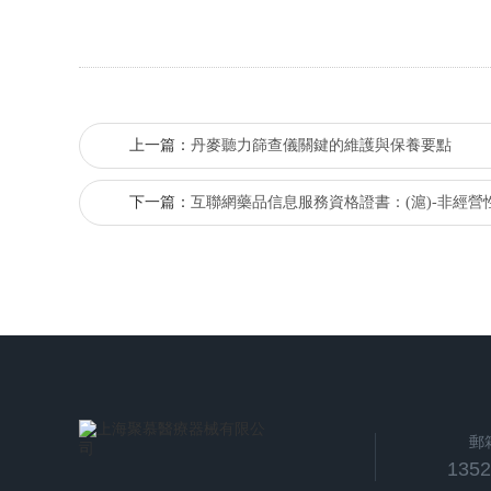
上一篇：
丹麥聽力篩查儀關鍵的維護與保養要點
下一篇：
互聯網藥品信息服務資格證書：(滬)-非經營性-20
郵
135