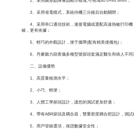
2、采用圖形點陣液晶顯示模塊,可視域50.0×45.5mm；
3、采用省電模式，系統待機三分鐘后自動關閉；
4、采用串口通信技術，連接電腦或選配高速熱敏打印機，
確，更有依據；
5、輕巧的外觀設計，便于攜帶(配有精美便攜包)；
6、丹麥聽力篩查儀多種型號探頭套滿足醫生和病人不同
二、設備優勢
1、高質量檢測水平；
2、小巧、輕便；
3、人體工學探頭設計，讓您的測試更加舒適；
4、帶有ABR探頭及耦合器，雙重密度耦合腔設計，測試
5、用戶登錄選項，保證數據安全性；