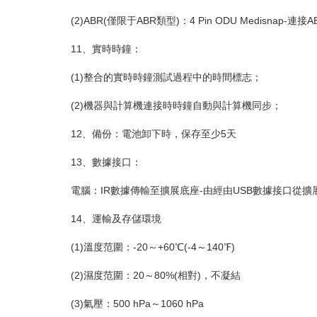
(2)ABR(僅限于ABR類型)：4 Pin ODU Medisnap-連接
11、實時時鐘：
(1)整合的實時時鐘測試過程中的時間標志；
(2)機器與計算機連接時時鐘自動與計算機同步；
12、備份：電池卸下時，保存至少5天
13、數據接口：
電腦：IR數據傳輸至擴展底座-由經由USB數據接口從擴
14、運輸及存儲環境
(1)溫度范圍：-20～+60℃(-4～140℉)
(2)濕度范圍：20～80%(相對)，不凝結
(3)氣壓：500 hPa～1060 hPa