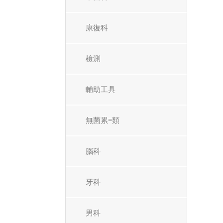
康復科
檢測
輔助工具
無菌累=類
腦科
牙科
男科