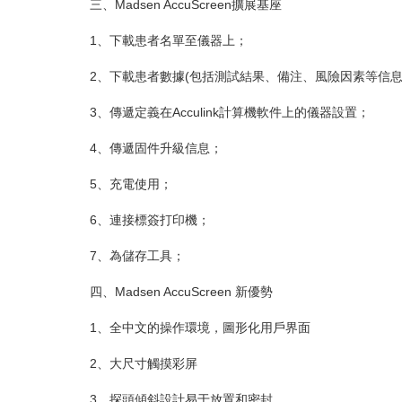
三、Madsen AccuScreen擴展基座
1、下載患者名單至儀器上；
2、下載患者數據(包括測試結果、備注、風險因素等信息)至A
3、傳遞定義在Acculink計算機軟件上的儀器設置；
4、傳遞固件升級信息；
5、充電使用；
6、連接標簽打印機；
7、為儲存工具；
四、Madsen AccuScreen 新優勢
1、全中文的操作環境，圖形化用戶界面
2、大尺寸觸摸彩屏
3、探頭傾斜設計易于放置和密封