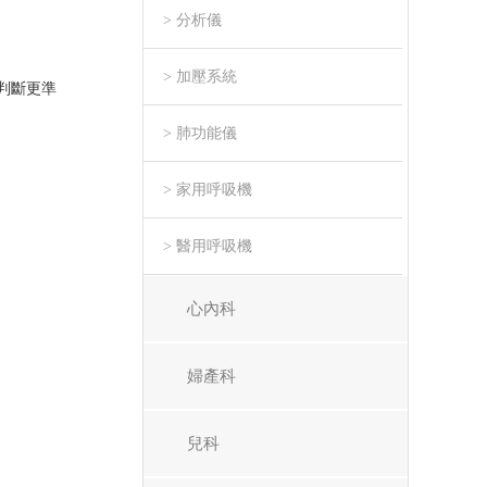
> 分析儀
> 加壓系統
判斷更準
> 肺功能儀
> 家用呼吸機
> 醫用呼吸機
心內科
婦產科
兒科