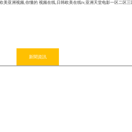
欧美亚洲视频,你懂的 视频在线,日韩欧美在线tv,亚洲天堂电影一区二区三
心
新聞資訊
技術文章
在線留言