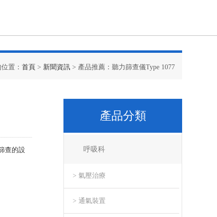
的位置：
首頁
>
新聞資訊
> 產品推薦：聽力篩查儀Type 1077
產品分類
呼吸科
力篩查的設
> 氣壓治療
> 通氣裝置