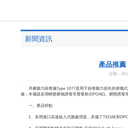
新聞資訊
產品推薦：
日期：2024-
丹麥聽力篩查儀Type 1077是用于篩查聽力損失的便攜式
備；本儀器采用畸變產物誘發耳聲發射(DPOAE)。瞬態誘發耳
一、產品特點
1、采用進口高速嵌入式微處理器，具備了TEOAE和DPO