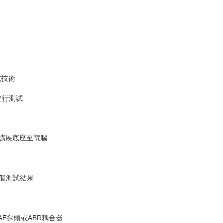
試技術
儀進行測試
從擴展底座至電腦
0個測試結果
接OAE探頭或ABR耦合器