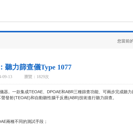
您當前
聽力篩查儀Type 1077
09-13
瀏覽：1829次
儀器。一款集成TEOAE、DPOAE和ABR三種篩查功能、可兩步完成聽
聲發射(TEOAE)和自動聽性腦干反應(ABR)技術進行聽力篩查。
AE兩種不同的測試手段；